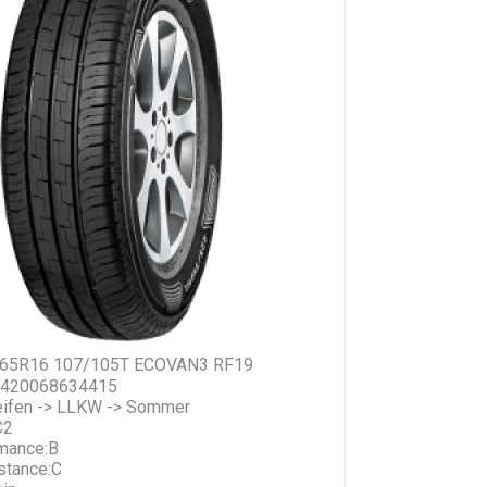
5/65R16 107/105T ECOVAN3 RF19
 5420068634415
ifen -> LLKW -> Sommer
C2
mance:
B
stance:
C