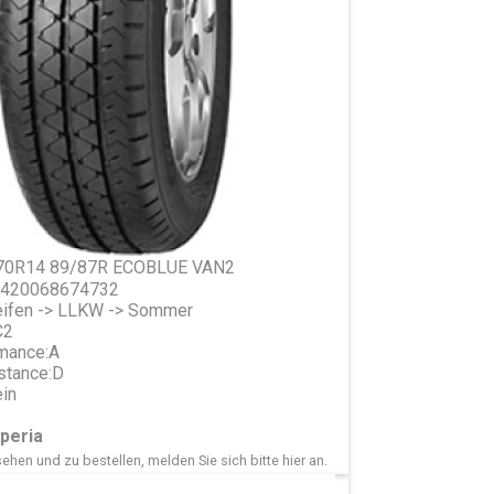
/70R14 89/87R ECOBLUE VAN2
 5420068674732
ifen -> LLKW -> Sommer
C2
mance:
A
stance:
D
in
peria
ehen und zu bestellen, melden Sie sich bitte
hier
an.