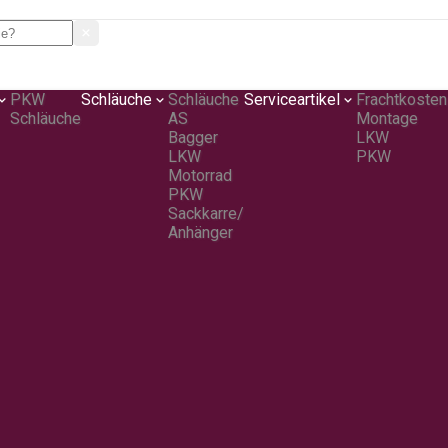
PKW
Schläuche
Schläuche
Serviceartikel
Frachtkosten
Schläuche
AS
Montage
Bagger
LKW
LKW
PKW
Motorrad
PKW
Sackkarre/
Anhänger