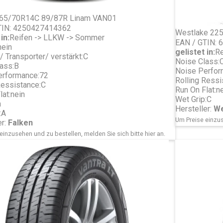
165/70R14C 89/87R Linam VAN01
TIN: 4250427414362
Westlake 22
in:
Reifen -> LLKW -> Sommer
EAN / GTIN:
nein
gelistet in:
Re
 Transporter/ verstärkt:
C
Noise Class:
ass:
B
Noise Perfor
erformance:
72
Rolling Ressi
Ressistance:
C
Run On Flat:
ne
lat:
nein
Wet Grip:
C
n
Hersteller:
We
:
A
Um Preise einzus
er:
Falken
einzusehen und zu bestellen, melden Sie sich bitte
hier
an.