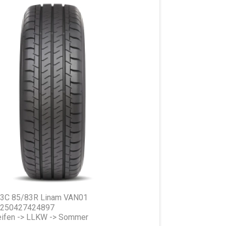
13C 85/83R Linam VAN01
 4250427424897
ifen -> LLKW -> Sommer