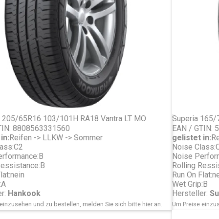
 205/65R16 103/101H RA18 Vantra LT MO
Superia 165
TIN: 8808563331560
EAN / GTIN:
in:
Reifen -> LLKW -> Sommer
gelistet in:
Re
ass:
C2
Noise Class:
erformance:
B
Noise Perfor
Ressistance:
B
Rolling Ressi
lat:
nein
Run On Flat:
ne
:
A
Wet Grip:
B
er:
Hankook
Hersteller:
Su
einzusehen und zu bestellen, melden Sie sich bitte
hier
an.
Um Preise einzus