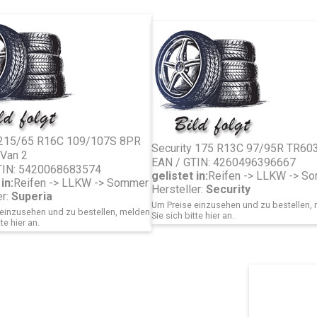
 215/65 R16C 109/107S 8PR
Security 175 R13C 97/95R TR60
 Van 2
EAN / GTIN: 4260496396667
TIN: 5420068683574
gelistet in:
Reifen -> LLKW -> S
in:
Reifen -> LLKW -> Sommer
Hersteller:
Security
er:
Superia
Um Preise einzusehen und zu bestellen,
einzusehen und zu bestellen, melden
Sie sich bitte
hier
an.
tte
hier
an.