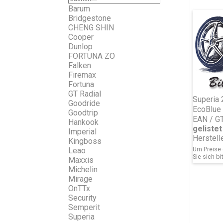
Barum
Bridgestone
CHENG SHIN
Cooper
Dunlop
FORTUNA ZO
Falken
Firemax
Fortuna
GT Radial
Superia
Goodride
EcoBlue
Goodtrip
EAN / G
Hankook
gelistet 
Imperial
Herstell
Kingboss
Um Preise 
Leao
Sie sich bi
Maxxis
Michelin
Mirage
OnTTx
Security
Semperit
Superia