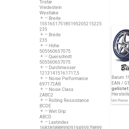
Tristar
Vredestein
Westlake
Breite
155
165
175
185
195
205
215
225
235
Breite
235
Höhe
50
55
60
65
70
75
Querschnitt
50
55
60
65
70
75
Durchmesser
12
13
14
15
16
17
17,5
Barum 1
Noise Performance
EAN / G
69
71
72
A
B
gelistet 
Noise Class
Herstell
2
A
B
C2
Rolling Ressistance
Um Preise 
B
C
D
E
Wet Grip
A
B
C
D
Lastindex
16
83
85
88
89
90
91
94
95
97
98
99