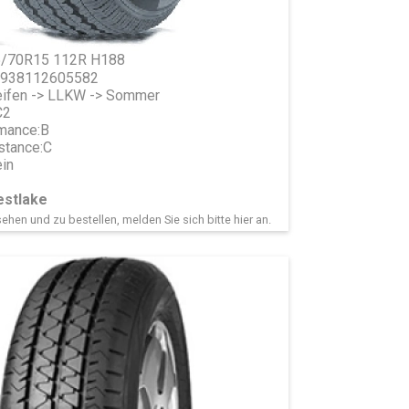
5/70R15 112R H188
 6938112605582
ifen -> LLKW -> Sommer
C2
mance:
B
stance:
C
in
stlake
ehen und zu bestellen, melden Sie sich bitte
hier
an.