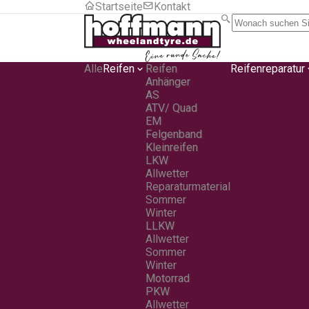
Startseite
Kontakt
Alle
Reifen
Reifen
Reifenreparatur
Anhänger
AS
ATV/ Quad
EM
Felgenband
Kleinreifen
LKW
Allwetter
Reparaturmaterial
Sommer
Winter
LLKW
Allwetter
Sommer
Winter
Motorrad
PKW
Allwetter