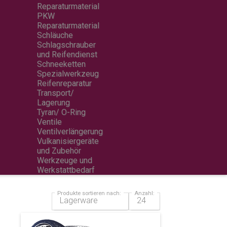
Reparaturmaterial
PKW
Reparaturmaterial
Schläuche
Schlagschrauber
und Reifendienst
Schneeketten
Spezialwerkzeug
Reifenreparatur
Transport/
Lagerung
Tyran/ O-Ring
Ventile
Ventilverlängerung
Vulkanisiergeräte
und Zubehör
Werkzeuge und
Werkstattbedarf
Produkte sortieren nach:
Anzahl: