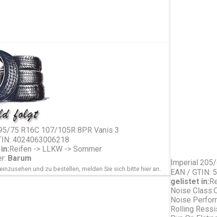
95/75 R16C 107/105R 8PR Vanis 3
TIN: 4024063006218
in:
Reifen -> LLKW -> Sommer
er:
Barum
Imperial 20
einzusehen und zu bestellen, melden Sie sich bitte
hier
an.
EAN / GTIN:
gelistet in:
Re
Noise Class:
Noise Perfor
Rolling Ressi