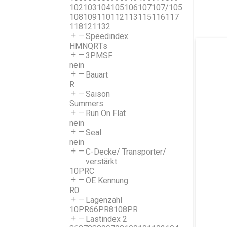
102
103
104
105
106
107
107/105
108
109
110
112
113
115
116
117
118
121
132
Speedindex
H
M
N
Q
R
T
s
3PMSF
nein
Bauart
R
Saison
Summer
s
Run On Flat
nein
Seal
nein
C-Decke/ Transporter/
verstärkt
10PR
C
OE Kennung
R0
Lagenzahl
10PR
6
6PR
8
10
8PR
Lastindex 2