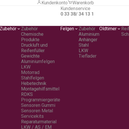
Kundenkonto
Warenkorb
Kundenservice
0 33 38/ 34 13 1
Zubehör
Zubehör
Felgen
Zubehör
Oldtimer
Rei
Chemische
Aluminium
Sch
Produkte
Anhänger
Druckluft und
Stahl
Reifenfüller
LKW
Gewichte
Tieflader
Aluminiumfelgen
LKW
Motorrad
Stahlfelgen
Hebetechnik
Montagehilfsmittel
RDKS
Programmiergeräte
Sensoren Gummi
Sensoren Metal
Servicekits
Reparaturmaterial
LKW / AS / EM