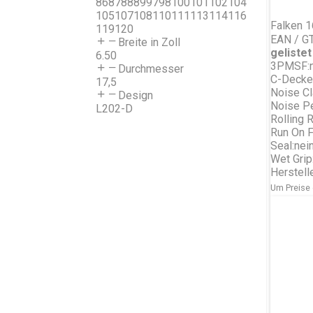
86
87
88
89
97
98
100
101
102
104
105
107
108
110
111
113
114
116
Falken 
119
120
EAN / G
Breite in Zoll
gelistet 
6.50
3PMSF:
Durchmesser
C-Decke/
17,5
Noise Cl
Design
Noise P
L202-D
Rolling 
Run On F
Seal:
nei
Wet Grip
Herstell
Um Preise 