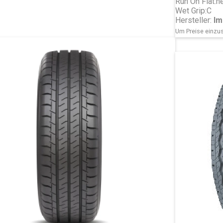
Run On Flat:
ne
Wet Grip:
C
Hersteller:
Im
Um Preise einzus