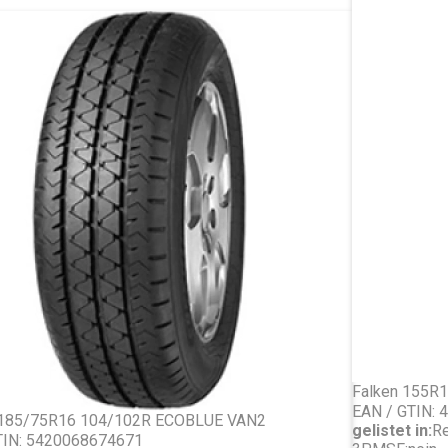
Falken 155R
EAN / GTIN:
 185/75R16 104/102R ECOBLUE VAN2
gelistet in:
Re
TIN: 5420068674671