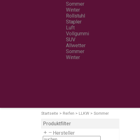
Sommer
Winter
Rollstuhl
Stapler
Luft
Vollgummi
SUV
Allwetter
Sommer
Winter
Startseite
Reifen
LLKW
Sommer
Produktfilter
Hersteller