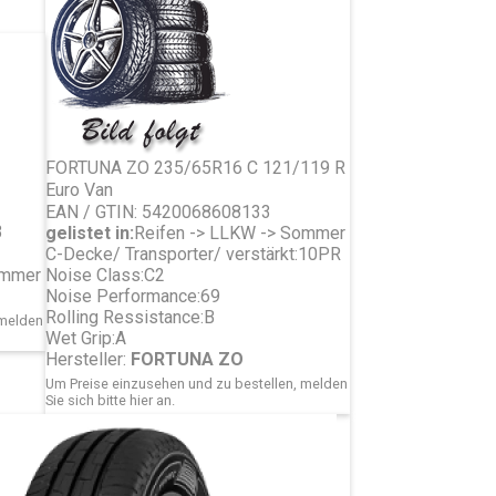
FORTUNA ZO 235/65R16 C 121/119 R
Euro Van
EAN / GTIN: 5420068608133
3
gelistet in:
Reifen -> LLKW -> Sommer
C-Decke/ Transporter/ verstärkt:
10PR
ommer
Noise Class:
C2
Noise Performance:
69
Rolling Ressistance:
B
 melden
Wet Grip:
A
Hersteller:
FORTUNA ZO
Um Preise einzusehen und zu bestellen, melden
Sie sich bitte
hier
an.