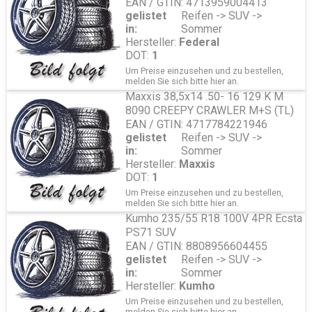
EAN / GTIN: 4713959004413
gelistet
Reifen -> SUV ->
in:
Sommer
Hersteller:
Federal
DOT:
1
Um Preise einzusehen und zu bestellen,
melden Sie sich bitte
hier
an.
Maxxis 38,5x14 .50- 16 129 K M
8090 CREEPY CRAWLER M+S (TL)
EAN / GTIN: 4717784221946
gelistet
Reifen -> SUV ->
in:
Sommer
Hersteller:
Maxxis
DOT:
1
Um Preise einzusehen und zu bestellen,
melden Sie sich bitte
hier
an.
Kumho 235/55 R18 100V 4PR Ecsta
PS71 SUV
EAN / GTIN: 8808956604455
gelistet
Reifen -> SUV ->
in:
Sommer
Hersteller:
Kumho
Um Preise einzusehen und zu bestellen,
melden Sie sich bitte
hier
an.