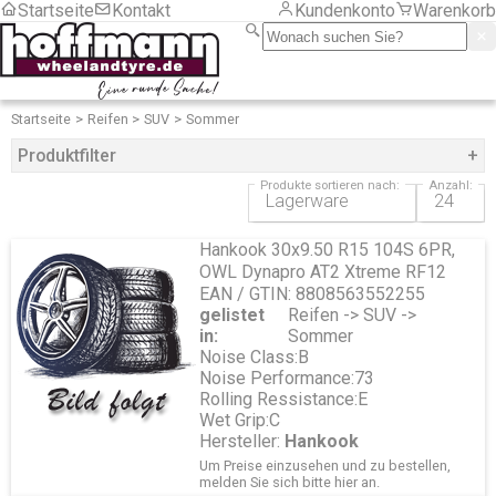
Startseite
Kontakt
Kundenkonto
Warenkorb
LKW
Motorrad
PKW
Sackkarre/ Anhänger
Serviceartikel
Frachtkosten
Startseite
Reifen
SUV
Sommer
Montage
Produktfilter
+
LKW
PKW
Produkte sortieren nach:
Anzahl:
Hersteller
Zubehör
Zubehör
BF Goodrich
Chemische Produkte
Hankook 30x9.50 R15 104S 6PR,
Continental
Druckluft und Reifenfüller
OWL Dynapro AT2 Xtreme RF12
Cooper
Gewichte
EAN / GTIN: 8808563552255
FIREMAX ZO
Aluminiumfelgen
gelistet
Reifen -> SUV ->
Federal
LKW
in:
Sommer
Goodyear
Motorrad
Noise Class:
B
Hankook
Stahlfelgen
Noise Performance:
73
Kormoran
Hebetechnik
Rolling Ressistance:
E
Kumho
Montagehilfsmittel
Wet Grip:
C
Maxxis
RDKS
Hersteller:
Hankook
Mickey Thompson
Programmiergeräte
Radar
Um Preise einzusehen und zu bestellen,
Sensoren Gummi
melden Sie sich bitte
hier
an.
Breite