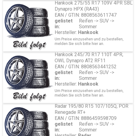
Sensoren Metal
Hankook 275/55 R17 109V 4PR SBL
275
30x9.50
Servicekits
Höhe
Dynapro HPX (RA43)
Reparaturmaterial LKW / AS / EM
50
EAN / GTIN: 8808563611747
Reparaturmaterial PKW
Querschnitt
gelistet
Reifen -> SUV ->
Reparaturmaterial Schläuche
50
in:
Sommer
Schlagschrauber und Reifendienst
Durchmesser
Hersteller:
Hankook
Schneeketten
15
20
Um Preise einzusehen und zu bestellen,
Spezialwerkzeug Reifenreparatur
Noise Performance
melden Sie sich bitte
hier
an.
Transport/ Lagerung
73
Tyran/ O-Ring
Hankook 245/70 R17 110T 4PR,
Noise Class
Ventile
OWL Dynapro AT2 RF11
B
Ventilverlängerung
Rolling Ressistance
EAN / GTIN: 8808563441252
Vulkanisiergeräte und Zubehör
E
gelistet
Reifen -> SUV ->
Werkzeuge und Werkstattbedarf
Wet Grip
in:
Sommer
Felgen
C
Hersteller:
Hankook
Zubehör
Lastindex
Um Preise einzusehen und zu bestellen,
Aluminium
104
109
melden Sie sich bitte
hier
an.
Anhänger
Speedindex
Stahl
Radar 195/80 R15 107/105Q, POR
W
s
LKW
Renegade RT+
Saison
Tieflader
EAN / GTIN: 8886459598709
SUV Sommer DPD Z/W/Y
s
Oldtimer
gelistet
Reifen -> SUV ->
Design
Reifen
in:
Sommer
CrossContact UHP MO
Schläuche
Hersteller:
Radar
3PMSF