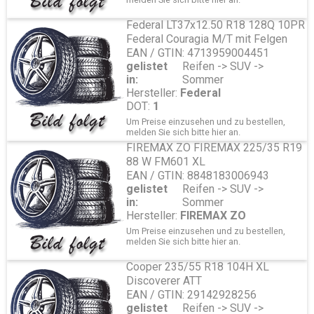
Federal LT37x12.50 R18 128Q 10PR
Federal Couragia M/T mit Felgen
EAN / GTIN: 4713959004451
gelistet
Reifen -> SUV ->
in:
Sommer
Hersteller:
Federal
DOT:
1
Um Preise einzusehen und zu bestellen,
melden Sie sich bitte
hier
an.
FIREMAX ZO FIREMAX 225/35 R19
88 W FM601 XL
EAN / GTIN: 8848183006943
gelistet
Reifen -> SUV ->
in:
Sommer
Hersteller:
FIREMAX ZO
Um Preise einzusehen und zu bestellen,
melden Sie sich bitte
hier
an.
Cooper 235/55 R18 104H XL
Discoverer ATT
EAN / GTIN: 29142928256
gelistet
Reifen -> SUV ->