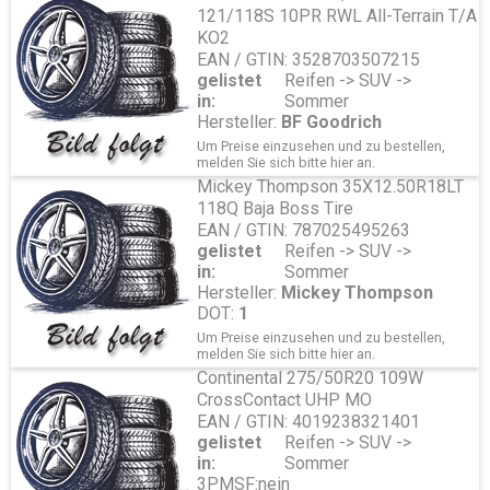
121/118S 10PR RWL All-Terrain T/A
KO2
EAN / GTIN: 3528703507215
gelistet
Reifen -> SUV ->
in:
Sommer
Hersteller:
BF Goodrich
Um Preise einzusehen und zu bestellen,
melden Sie sich bitte
hier
an.
Mickey Thompson 35X12.50R18LT
118Q Baja Boss Tire
EAN / GTIN: 787025495263
gelistet
Reifen -> SUV ->
in:
Sommer
Hersteller:
Mickey Thompson
DOT:
1
Um Preise einzusehen und zu bestellen,
melden Sie sich bitte
hier
an.
Continental 275/50R20 109W
CrossContact UHP MO
EAN / GTIN: 4019238321401
gelistet
Reifen -> SUV ->
in:
Sommer
3PMSF:
nein