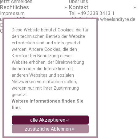
Sensoren Metal
jetzt Anmelden
Über uns
Servicekits
Rechtliches
Kontakt
Reparaturmaterial LKW / AS / EM
Impressum
Tel. +49 3338 3413 1
Reparaturmaterial PKW
unsere AGB
eMail info (at) wheelandtyre.de
Reparaturmaterial Schläuche
Datenschutz
Schlagschrauber und Reifendienst
Diese Website benutzt Cookies, die für
Cookies
Schneeketten
den technischen Betrieb der Website
Spezialwerkzeug Reifenreparatur
erforderlich sind und stets gesetzt
Transport/ Lagerung
werden. Andere Cookies, die den
Tyran/ O-Ring
Komfort bei Benutzung dieser
Ventile
Website erhöhen, der Direktwerbung
Ventilverlängerung
dienen oder die Interaktion mit
Vulkanisiergeräte und Zubehör
anderen Websites und sozialen
Werkzeuge und Werkstattbedarf
Netzwerken vereinfachen sollen,
Felgen
werden nur mit Ihrer Zustimmung
Zubehör
Aluminium
gesetzt.
Anhänger
Weitere Informationen finden Sie
Stahl
hier.
LKW
Tieflader
alle Akzeptieren
Oldtimer
zusätzliche Ablehnen
Reifen
Schläuche