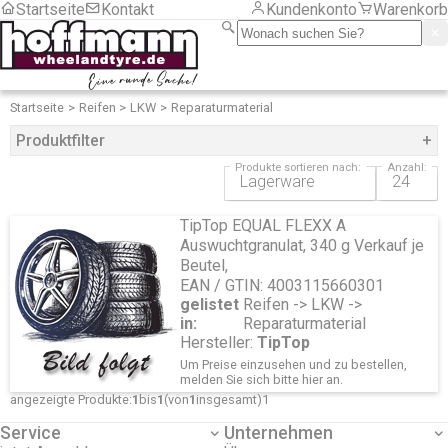
Startseite
Kontakt
Kundenkonto
Warenkorb
LKW
Motorrad
PKW
Sackkarre/ Anhänger
Serviceartikel
Frachtkosten
Startseite
Reifen
LKW
Reparaturmaterial
Montage
Produktfilter
+
LKW
PKW
Produkte sortieren nach:
Anzahl:
Hersteller
Zubehör
Zubehör
TipTop
Chemische Produkte
TipTop EQUAL FLEXX A
Druckluft und Reifenfüller
Auswuchtgranulat, 340 g Verkauf je
Gewichte
Beutel,
Aluminiumfelgen
EAN / GTIN: 4003115660301
LKW
gelistet
Reifen -> LKW ->
Motorrad
in:
Reparaturmaterial
Stahlfelgen
Hersteller:
TipTop
Hebetechnik
Um Preise einzusehen und zu bestellen,
Montagehilfsmittel
melden Sie sich bitte
hier
an.
RDKS
angezeigte Produkte:
1
bis
1
(von
1
insgesamt)
1
Programmiergeräte
Sensoren Gummi
Service
Unternehmen