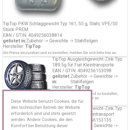
TipTop PKW Schlaggewicht Typ 161, 55 g, Stahl, VPE/50
Stück PREM
EAN / GTIN: 4049256038814
gelistet in:
Zubehör -> Gewichte -> Stahlfelgen
Hersteller:
TipTop
Um Preise einzusehen und zu bestellen, melden Sie sich bitte
hier
an.
TipTop Ausgleichgewicht-Zink Typ
189 5g für Fiat Kleintransporte
EAN / GTIN: 4049256153098
gelistet
Zubehör -> Gewichte ->
in:
Stahlfelgen
Hersteller:
TipTop
Um Preise einzusehen und zu bestellen,
melden Sie sich bitte
hier
an.
Diese Website benutzt Cookies, die für
den technischen Betrieb der Website
TipTop Ausgleichgewicht-Zink Typ
erforderlich sind und stets gesetzt
189 25g für Fiat Kleintransport
werden. Andere Cookies, die den
EAN / GTIN: 4049256153135
gelistet
Zubehör -> Gewichte ->
Komfort bei Benutzung dieser