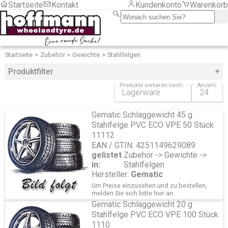
Startseite
Kontakt
Kundenkonto
Warenkorb
LKW
Motorrad
PKW
Sackkarre/ Anhänger
Serviceartikel
Frachtkosten
Startseite
Zubehör
Gewichte
Stahlfelgen
Montage
Produktfilter
+
LKW
PKW
Produkte sortieren nach:
Anzahl:
Hersteller
Zubehör
Zubehör
Gematic
Chemische Produkte
Gematic Schlaggewicht 45 g
TipTop
Druckluft und Reifenfüller
Stahlfelge PVC ECO VPE 50 Stück
Gewichte
11112
Aluminiumfelgen
EAN / GTIN: 4251149629089
LKW
gelistet
Zubehör -> Gewichte ->
Motorrad
in:
Stahlfelgen
Stahlfelgen
Hersteller:
Gematic
Hebetechnik
Um Preise einzusehen und zu bestellen,
Montagehilfsmittel
melden Sie sich bitte
hier
an.
RDKS
Gematic Schlaggewicht 20 g
Programmiergeräte
Stahlfelge PVC ECO VPE 100 Stück
Sensoren Gummi
1110