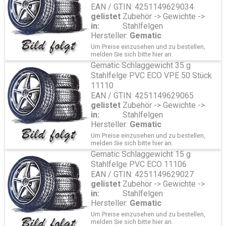
Sensoren Metal
EAN / GTIN: 4251149629034
Servicekits
gelistet
Zubehör -> Gewichte ->
Reparaturmaterial LKW / AS / EM
in:
Stahlfelgen
Reparaturmaterial PKW
Hersteller:
Gematic
Reparaturmaterial Schläuche
Um Preise einzusehen und zu bestellen,
Schlagschrauber und Reifendienst
melden Sie sich bitte
hier
an.
Schneeketten
Gematic Schlaggewicht 35 g
Spezialwerkzeug Reifenreparatur
Stahlfelge PVC ECO VPE 50 Stück
Transport/ Lagerung
11110
Tyran/ O-Ring
EAN / GTIN: 4251149629065
Ventile
gelistet
Zubehör -> Gewichte ->
Ventilverlängerung
in:
Stahlfelgen
Vulkanisiergeräte und Zubehör
Hersteller:
Gematic
Werkzeuge und Werkstattbedarf
Felgen
Um Preise einzusehen und zu bestellen,
melden Sie sich bitte
hier
an.
Zubehör
Gematic Schlaggewicht 15 g
Aluminium
Stahlfelge PVC ECO 11106
Anhänger
Stahl
EAN / GTIN: 4251149629027
LKW
gelistet
Zubehör -> Gewichte ->
Tieflader
in:
Stahlfelgen
Oldtimer
Hersteller:
Gematic
Reifen
Um Preise einzusehen und zu bestellen,
Schläuche
melden Sie sich bitte
hier
an.