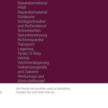
Reparaturmaterial
PKW
Reparaturmaterial
Schläuche
Schlagschrauber
und Reifendienst
Schneeketten
Spezialwerkzeug
Reifenreparatur
Transport/
Lagerung
Tyran/ O-Ring
Ventile
Ventilverlängerung
Vulkanisiergeräte
und Zubehör
Werkzeuge und
Werkstattbedarf
Um Preise einzusehen und zu bestellen,
K
melden Sie sich bitte
hier
an.