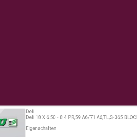
Deli
Deli 18 X 6.50 - 8 4 PR,59 A6/71 A6,TL,S-365 BLOC
Eigenschaften