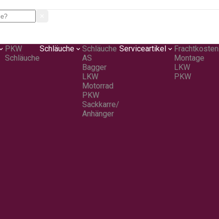
PKW
Schläuche
Schläuche
Serviceartikel
Frachtkosten
Schläuche
AS
Montage
Bagger
LKW
LKW
PKW
Motorrad
PKW
Sackkarre/
Anhänger