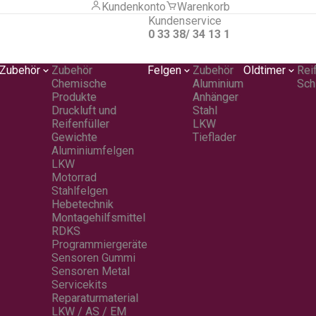
Kundenkonto
Warenkorb
Kundenservice
0 33 38/ 34 13 1
Zubehör
Zubehör
Felgen
Zubehör
Oldtimer
Rei
Chemische
Aluminium
Sch
Produkte
Anhänger
Druckluft und
Stahl
Reifenfüller
LKW
Gewichte
Tieflader
Aluminiumfelgen
LKW
Motorrad
Stahlfelgen
Hebetechnik
Montagehilfsmittel
RDKS
Programmiergeräte
Sensoren Gummi
Sensoren Metal
Servicekits
Reparaturmaterial
LKW / AS / EM