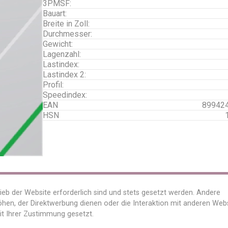
3PMSF:
Bauart:
Breite in Zoll:
Durchmesser:
Gewicht:
Lagenzahl:
Lastindex:
Lastindex 2:
Profil:
Speedindex:
EAN
89942
HSN
Unternehmen
Über uns
ieb der Website erforderlich sind und stets gesetzt werden. Andere
Kontakt
hen, der Direktwerbung dienen oder die Interaktion mit anderen Web
Tel. +49 3338 3413 1
it Ihrer Zustimmung gesetzt.
eMail info (at) wheelandtyre.de