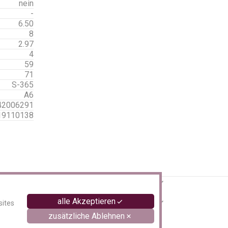
nein
-
6.50
8
2.97
4
59
71
S-365
A6
42006291
19110138
alle Akzeptieren
sites
zusätzliche Ablehnen