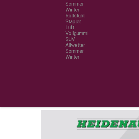
Sommer
Winter
Rollstuhl
Stapler
Luft
Vollgummi
SUV
Allwetter
Sommer
Winter