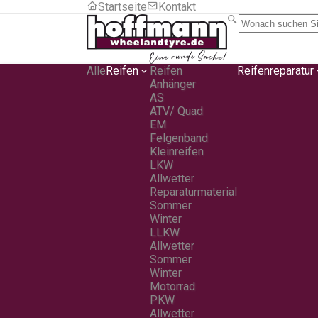
Startseite
Kontakt
Alle
Reifen
Reifen
Reifenreparatur
Anhänger
AS
ATV/ Quad
EM
Felgenband
Kleinreifen
LKW
Allwetter
Reparaturmaterial
Sommer
Winter
LLKW
Allwetter
Sommer
Winter
Motorrad
PKW
Allwetter