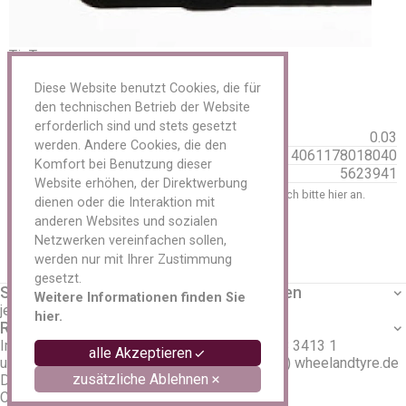
Sensoren Metal
Servicekits
Reparaturmaterial LKW / AS / EM
Reparaturmaterial PKW
TipTop
Reparaturmaterial Schläuche
TipTop sens.it RDKS Sensor RS3 Clamp In
Schlagschrauber und Reifendienst
Diese Website benutzt Cookies, die für
Eigenschaften
Schneeketten
den technischen Betrieb der Website
Spezialwerkzeug Reifenreparatur
erforderlich sind und stets gesetzt
Gewicht:
0.03
Transport/ Lagerung
werden. Andere Cookies, die den
EAN
4061178018040
Tyran/ O-Ring
Komfort bei Benutzung dieser
HSN
5623941
Ventile
Website erhöhen, der Direktwerbung
Ventilverlängerung
Um Preise einzusehen und zu bestellen, melden Sie sich bitte
hier
an.
dienen oder die Interaktion mit
Vulkanisiergeräte und Zubehör
zurück
anderen Websites und sozialen
Werkzeuge und Werkstattbedarf
Netzwerken vereinfachen sollen,
Felgen
werden nur mit Ihrer Zustimmung
Zubehör
Aluminium
gesetzt.
Service
Unternehmen
Anhänger
Weitere Informationen finden Sie
jetzt Anmelden
Über uns
Stahl
hier.
Rechtliches
Kontakt
LKW
Impressum
Tel. +49 3338 3413 1
Tieflader
alle Akzeptieren
unsere AGB
eMail info (at) wheelandtyre.de
Oldtimer
zusätzliche Ablehnen
Datenschutz
Reifen
Cookies
Schläuche