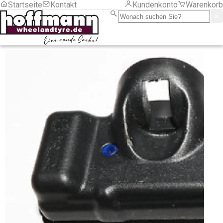
Startseite
Kontakt
Kundenkonto
Warenkorb
LKW
Motorrad
PKW
Sackkarre/ Anhänger
Serviceartikel
Frachtkosten
Montage
LKW
PKW
Zubehör
Zubehör
Chemische Produkte
Druckluft und Reifenfüller
Gewichte
Aluminiumfelgen
LKW
Motorrad
Stahlfelgen
Hebetechnik
Montagehilfsmittel
RDKS
Programmiergeräte
Sensoren Gummi