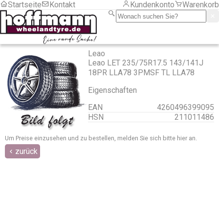
Startseite
Kontakt
Kundenkonto
Warenkorb
LKW
Motorrad
PKW
Sackkarre/ Anhänger
Serviceartikel
Frachtkosten
Leao
Montage
Leao LET 235/75R17.5 143/141J
LKW
18PR LLA78 3PMSF TL LLA78
PKW
Eigenschaften
Zubehör
Zubehör
EAN
4260496399095
Chemische Produkte
HSN
211011486
Druckluft und Reifenfüller
Gewichte
Aluminiumfelgen
Um Preise einzusehen und zu bestellen, melden Sie sich bitte
hier
an.
LKW
zurück
Motorrad
Stahlfelgen
Hebetechnik
Montagehilfsmittel
RDKS
Programmiergeräte
Sensoren Gummi