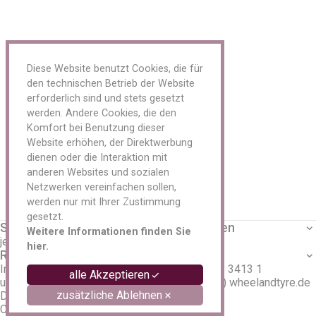
Sensoren Metal
Servicekits
Reparaturmaterial LKW / AS / EM
Reparaturmaterial PKW
Reparaturmaterial Schläuche
Schlagschrauber und Reifendienst
Diese Website benutzt Cookies, die für
Schneeketten
den technischen Betrieb der Website
Spezialwerkzeug Reifenreparatur
erforderlich sind und stets gesetzt
Transport/ Lagerung
werden. Andere Cookies, die den
Tyran/ O-Ring
Komfort bei Benutzung dieser
Ventile
Website erhöhen, der Direktwerbung
Ventilverlängerung
dienen oder die Interaktion mit
Vulkanisiergeräte und Zubehör
anderen Websites und sozialen
Werkzeuge und Werkstattbedarf
Netzwerken vereinfachen sollen,
Felgen
werden nur mit Ihrer Zustimmung
Zubehör
Aluminium
gesetzt.
Service
Unternehmen
Anhänger
Weitere Informationen finden Sie
jetzt Anmelden
Über uns
Stahl
hier.
Rechtliches
Kontakt
LKW
Impressum
Tel. +49 3338 3413 1
Tieflader
alle Akzeptieren
unsere AGB
eMail info (at) wheelandtyre.de
Oldtimer
zusätzliche Ablehnen
Datenschutz
Reifen
Cookies
Schläuche