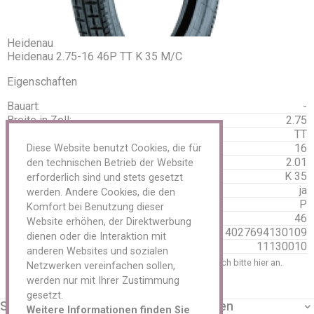
Sensoren Metal
Servicekits
Reparaturmaterial LKW / AS / EM
Reparaturmaterial PKW
Heidenau
Reparaturmaterial Schläuche
Heidenau 2.75-16 46P TT K 35 M/C
Schlagschrauber und Reifendienst
Eigenschaften
Schneeketten
Spezialwerkzeug Reifenreparatur
Bauart:
-
Transport/ Lagerung
Breite in Zoll:
2.75
Tyran/ O-Ring
C-Decke/ Transporter/ verstärkt:
TT
Ventile
Durchmesser:
16
Ventilverlängerung
Diese Website benutzt Cookies, die für
Vulkanisiergeräte und Zubehör
Gewicht:
2.01
den technischen Betrieb der Website
Werkzeuge und Werkstattbedarf
Profil:
K 35
erforderlich sind und stets gesetzt
Felgen
Run On Flat:
ja
werden. Andere Cookies, die den
Zubehör
Speedindex:
P
Komfort bei Benutzung dieser
Aluminium
Speedindex 2:
46
Website erhöhen, der Direktwerbung
Anhänger
EAN
4027694130109
dienen oder die Interaktion mit
Stahl
HSN
11130010
anderen Websites und sozialen
LKW
Um Preise einzusehen und zu bestellen, melden Sie sich bitte
hier
an.
Netzwerken vereinfachen sollen,
Tieflader
zurück
werden nur mit Ihrer Zustimmung
Oldtimer
Reifen
gesetzt.
Service
Unternehmen
Schläuche
Weitere Informationen finden Sie