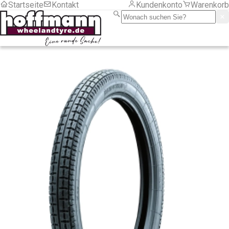
Startseite
Kontakt
Kundenkonto
Warenkorb
LKW
Motorrad
PKW
Sackkarre/ Anhänger
Serviceartikel
Frachtkosten
Montage
LKW
PKW
Zubehör
Zubehör
Chemische Produkte
Druckluft und Reifenfüller
Gewichte
Aluminiumfelgen
LKW
Motorrad
Stahlfelgen
Hebetechnik
Montagehilfsmittel
RDKS
Programmiergeräte
Sensoren Gummi