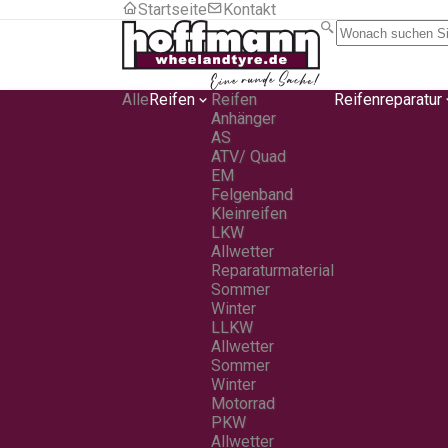
Startseite
Kontakt
Alle
Reifen
Reifen
Reifenreparatur
Anhänger
AS
ATV/ Quad
EM
Felgenband
Kleinreifen
LKW
Allwetter
Reparaturmaterial
Sommer
Winter
LLKW
Allwetter
Sommer
Winter
Motorrad
PKW
Allwetter