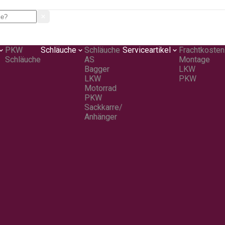
PKW
Schläuche
Schläuche
Serviceartikel
Frachtkosten
Schläuche
AS
Montage
Bagger
LKW
LKW
PKW
Motorrad
PKW
Sackkarre/
Anhänger