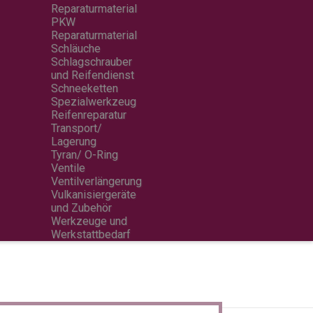
Reparaturmaterial
PKW
Reparaturmaterial
Schläuche
Schlagschrauber
und Reifendienst
Schneeketten
Spezialwerkzeug
Reifenreparatur
Transport/
Lagerung
Tyran/ O-Ring
Ventile
Ventilverlängerung
Vulkanisiergeräte
und Zubehör
Werkzeuge und
Werkstattbedarf