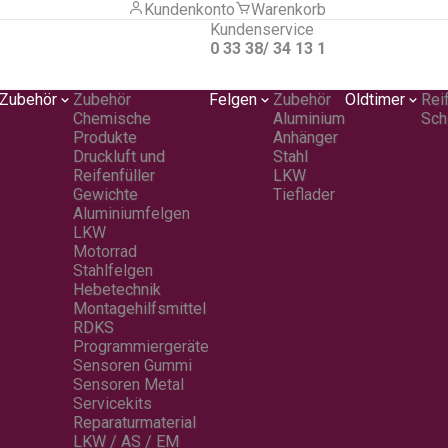
Kundenkonto
Warenkorb
Kundenservice
0 33 38/ 34 13 1
Zubehör
Zubehör
Felgen
Zubehör
Oldtimer
Rei
Chemische
Aluminium
Sch
Produkte
Anhänger
Druckluft und
Stahl
Reifenfüller
LKW
Gewichte
Tieflader
Aluminiumfelgen
LKW
Motorrad
Stahlfelgen
Hebetechnik
Montagehilfsmittel
RDKS
Programmiergeräte
Sensoren Gummi
Sensoren Metal
Servicekits
Reparaturmaterial
LKW / AS / EM