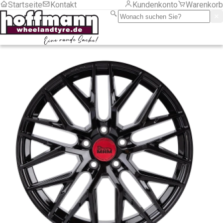
Startseite
Kontakt
Kundenkonto
Warenkorb
LKW
Motorrad
PKW
Sackkarre/ Anhänger
Serviceartikel
Frachtkosten
Montage
LKW
PKW
Zubehör
Zubehör
Chemische Produkte
Druckluft und Reifenfüller
Gewichte
Aluminiumfelgen
LKW
Motorrad
Stahlfelgen
Hebetechnik
Montagehilfsmittel
RDKS
Programmiergeräte
Sensoren Gummi