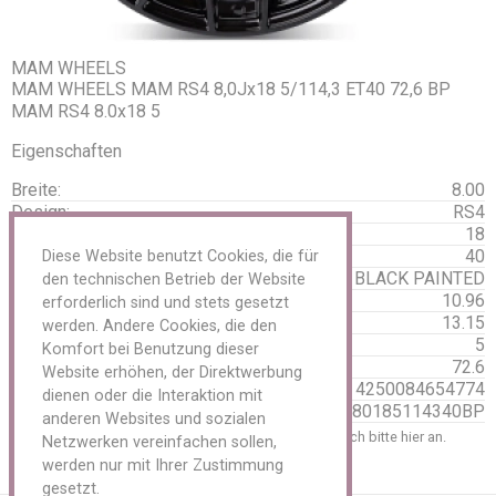
Sensoren Metal
Servicekits
Reparaturmaterial LKW / AS / EM
Reparaturmaterial PKW
MAM WHEELS
Reparaturmaterial Schläuche
MAM WHEELS MAM RS4 8,0Jx18 5/114,3 ET40 72,6 BP
Schlagschrauber und Reifendienst
MAM RS4 8.0x18 5
Schneeketten
Spezialwerkzeug Reifenreparatur
Eigenschaften
Transport/ Lagerung
Breite:
8.00
Tyran/ O-Ring
Design:
RS4
Ventile
Durchmesser:
18
Ventilverlängerung
Vulkanisiergeräte und Zubehör
Einpresstiefe:
40
Diese Website benutzt Cookies, die für
Werkzeuge und Werkstattbedarf
Farbe:
BLACK PAINTED
den technischen Betrieb der Website
Felgen
Gewicht:
10.96
erforderlich sind und stets gesetzt
Zubehör
Gewicht Brutto:
13.15
werden. Andere Cookies, die den
Aluminium
Lochzahl:
5
Komfort bei Benutzung dieser
Anhänger
Mittenloch:
72.6
Website erhöhen, der Direktwerbung
Stahl
EAN
4250084654774
dienen oder die Interaktion mit
LKW
HSN
MAMRS480185114340BP
anderen Websites und sozialen
Tieflader
Um Preise einzusehen und zu bestellen, melden Sie sich bitte
hier
an.
Netzwerken vereinfachen sollen,
Oldtimer
Reifen
zurück
werden nur mit Ihrer Zustimmung
Schläuche
gesetzt.