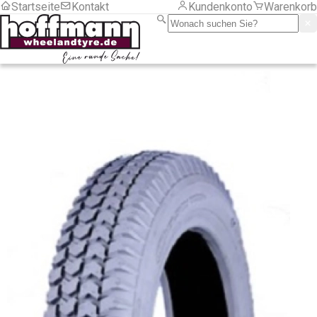
Startseite
Kontakt
Kundenkonto
Warenkorb
LKW
Motorrad
PKW
Sackkarre/ Anhänger
Serviceartikel
Frachtkosten
Montage
LKW
PKW
Zubehör
Zubehör
Chemische Produkte
Druckluft und Reifenfüller
Gewichte
Aluminiumfelgen
LKW
Motorrad
Stahlfelgen
Hebetechnik
Montagehilfsmittel
RDKS
Programmiergeräte
Sensoren Gummi