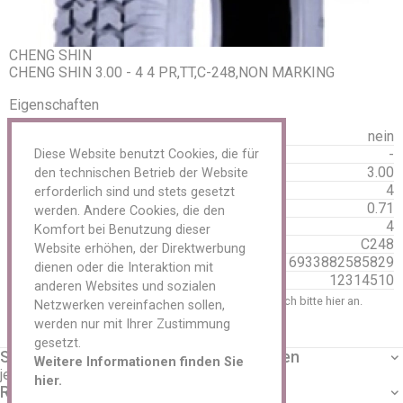
Sensoren Metal
Servicekits
Reparaturmaterial LKW / AS / EM
Reparaturmaterial PKW
CHENG SHIN
Reparaturmaterial Schläuche
CHENG SHIN 3.00 - 4 4 PR,TT,C-248,NON MARKING
Schlagschrauber und Reifendienst
Eigenschaften
Schneeketten
Spezialwerkzeug Reifenreparatur
3PMSF:
nein
Transport/ Lagerung
Bauart:
-
Diese Website benutzt Cookies, die für
Tyran/ O-Ring
Breite in Zoll:
3.00
Ventile
den technischen Betrieb der Website
Durchmesser:
4
Ventilverlängerung
erforderlich sind und stets gesetzt
Vulkanisiergeräte und Zubehör
Gewicht:
0.71
werden. Andere Cookies, die den
Werkzeuge und Werkstattbedarf
Lagenzahl:
4
Komfort bei Benutzung dieser
Felgen
Profil:
C248
Website erhöhen, der Direktwerbung
Zubehör
EAN
6933882585829
dienen oder die Interaktion mit
Aluminium
HSN
12314510
anderen Websites und sozialen
Anhänger
Um Preise einzusehen und zu bestellen, melden Sie sich bitte
hier
an.
Netzwerken vereinfachen sollen,
Stahl
zurück
werden nur mit Ihrer Zustimmung
LKW
gesetzt.
Tieflader
Service
Unternehmen
Oldtimer
Weitere Informationen finden Sie
jetzt Anmelden
Über uns
Reifen
hier.
Rechtliches
Kontakt
Schläuche